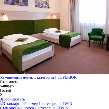
Улучшенный номер 1 категории || SUPERIOR
Стоимость
5400
руб.
Гостей
2
Забронировать
Стандартный номер 1 категории || TWIN