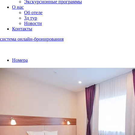
Экскурсионные программы
O нас
Об отеле
3д тур
Новости
Контакты
система онлайн-бронирования
Номера