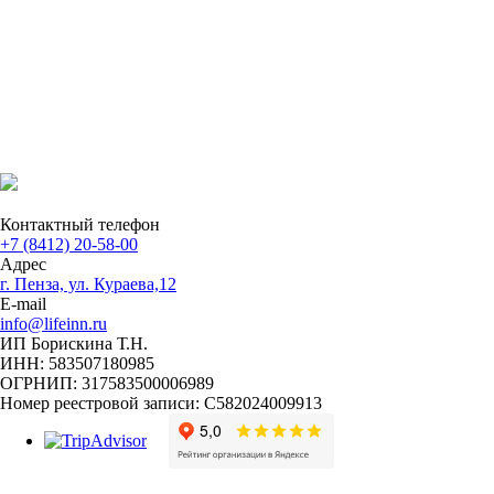
Контактный телефон
+7 (8412) 20-58-00
Адрес
г. Пенза, ул. Кураева,12
E-mail
info@lifeinn.ru
ИП Борискина Т.Н.
ИНН: 583507180985
ОГРНИП: 317583500006989
Номер реестровой записи: С582024009913